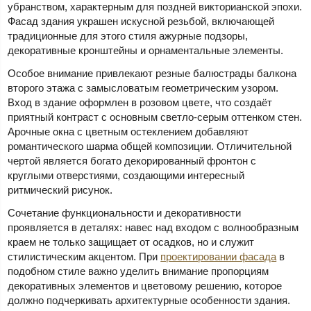
убранством, характерным для поздней викторианской эпохи.
Фасад здания украшен искусной резьбой, включающей
традиционные для этого стиля ажурные подзоры,
декоративные кронштейны и орнаментальные элементы.
Особое внимание привлекают резные балюстрады балкона
второго этажа с замысловатым геометрическим узором.
Вход в здание оформлен в розовом цвете, что создаёт
приятный контраст с основным светло-серым оттенком стен.
Арочные окна с цветным остеклением добавляют
романтического шарма общей композиции. Отличительной
чертой является богато декорированный фронтон с
круглыми отверстиями, создающими интересный
ритмический рисунок.
Сочетание функциональности и декоративности
проявляется в деталях: навес над входом с волнообразным
краем не только защищает от осадков, но и служит
стилистическим акцентом. При
проектировании фасада
в
подобном стиле важно уделить внимание пропорциям
декоративных элементов и цветовому решению, которое
должно подчеркивать архитектурные особенности здания.