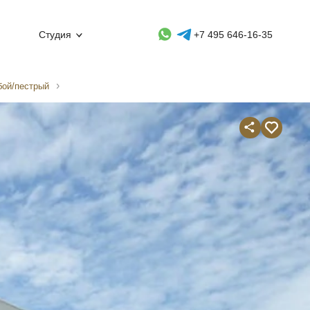
Whatsapp контакт
Telegram контакт
Студия
+7 495 646-16-35
бой/пестрый