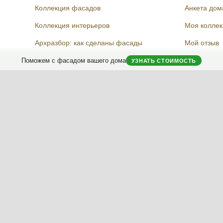
Коллекция фасадов
Анкета дом
Коллекция интерьеров
Моя колле
Архразбор: как сделаны фасады
Мой отзыв
Энциклопедия фасадов
Поможем с фасадом вашего дома
УЗНАТЬ СТОИМОСТЬ
Новости фасадов
Instagram
Facebook
Вконтакте
Telegram