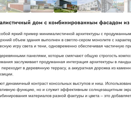
алистичный дом с комбинированным фасадом из 
 собой яркий пример минималистичной архитектуры с продуманны
Верхний объем здания выполнен в светло-сером монолите с характе
ресную игру света и тени, одновременно обеспечивая частичную пр
деревянными панелями, которые смягчают общую строгость компо
имания заслуживает продуманная интеграция архитектуры в ландш
ереходит в деревянную террасу, а аккуратная дорожка из каменны
озиции.
ют динамичный контраст консольных выступов и ниш. Использова
ративную функцию, но и служит эффективным солнцезащитным экра
мбинирования материалов разной фактуры и цвета – это добавляет