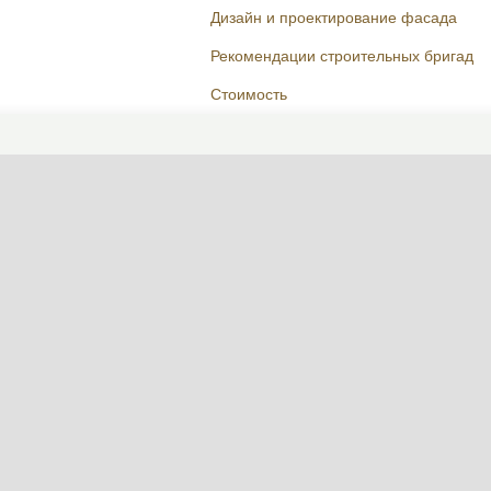
Дизайн и проектирование фасада
Рекомендации строительных бригад
Стоимость
Поговорим о вашем доме?
ФОРМА СВЯЗИ
Пн-Пт, 10:00—19:00
(сейчас закрыто)
+7 495 646-16-35
+7 812 426-11-40
WhatsApp контакт
Telegram контакт
info@designcapital.ru