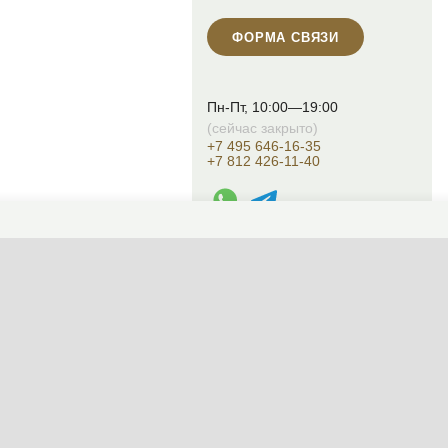
ФОРМА СВЯЗИ
Пн-Пт, 10:00—19:00
(сейчас закрыто)
+7 495 646-16-35
+7 812 426-11-40
WhatsApp контакт
Telegram контакт
info@designcapital.ru
СМЕНИТЬ ТЕМУ (СИСТЕМНАЯ)
© 2007——2026 Дизайн-Капитал.
Дизайн и проектирование фасадов за
Конфиденциальность