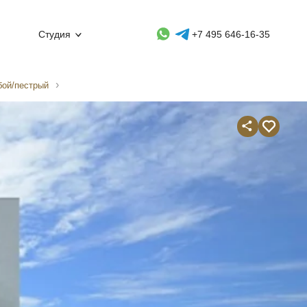
Whatsapp контакт
Telegram контакт
Студия
+7 495 646-16-35
бой/пестрый