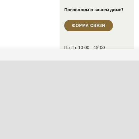
Поговорим о вашем доме?
ФОРМА СВЯЗИ
Пн-Пт, 10:00—19:00
(сейчас закрыто)
+7 495 646-16-35
+7 812 426-11-40
WhatsApp контакт
Telegram контакт
info@designcapital.ru
СМЕНИТЬ ТЕМУ (СИСТЕМНАЯ)
© 2007——2026 Дизайн-Капитал.
Дизайн и проектирование фасадов за