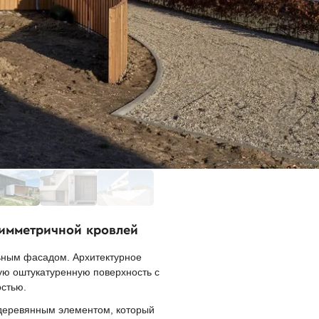
симметричной кровлей
ьным фасадом. Архитектурное
ую оштукатуренную поверхность с
стью.
деревянным элементом, который