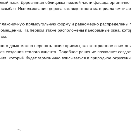
ный язык. Деревянная облицовка нижней части фасада органично 
ансамбля. Использование дерева как акцентного материала смягчае
т лаконичную прямоугольную форму и равномерно распределены п
помещений. На первом этаже расположены панорамные окна, котор
том.
ного дома можно перенять такие приемы, как контрастное сочета
ля создания теплого акцента. Подобное решение позволяет создат
ния, который будет гармонично вписываться в природное окружени