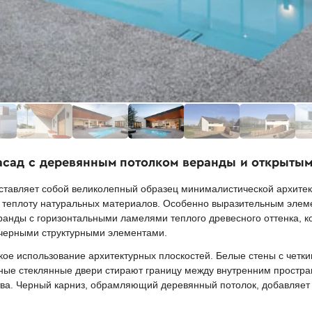
асад с деревянным потолком веранды и открыты
тавляет собой великолепный образец минималистической архитект
и теплоту натуральных материалов. Особенно выразительным элем
нды с горизонтальными ламелями теплого древесного оттенка, ко
черными структурными элементами.
кое использование архитектурных плоскостей. Белые стены с четк
ные стеклянные двери стирают границу между внутренним простра
ва. Черный карниз, обрамляющий деревянный потолок, добавляет 