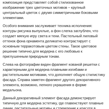
композиция представляет собой стилизованное
изображение трех цветочных мотивов – крупный
центральный цветок с двумя симметричными боковыми
элементами.
Особого внимания заслуживает техника исполнения:
контуры рисунка выпуклые, а фон слегка заглублен, что
создает мягкую игру света и тени. Пастельный лиловый
оттенок фона орнамента деликатно контрастирует с
основным терракотовым цветом стены. Такое цветовое
решение типично для модерна с его любовью к
приглушенным природным тонам.
Слева на фотографии виден фрагмент кованой решетки с
характерными для модерна плавными изгибами и
растительными мотивами, что дополняет общую стилистику
фасада. Справа заметен фрагмент другого декоративного
элемента, возможно, лепного украшения в форме
медальона.
Данный декоративный элемент фасада демонстрирует
типичную для модерна эстетику, где главенствуют плавные
линии, растительные мотивы и стремление к красоте в