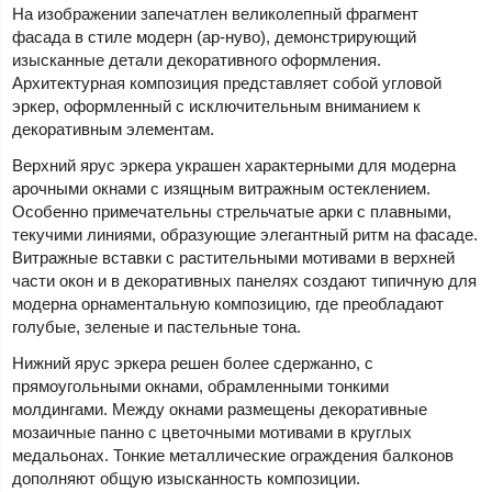
На изображении запечатлен великолепный фрагмент
фасада в стиле модерн (ар-нуво), демонстрирующий
изысканные детали декоративного оформления.
Архитектурная композиция представляет собой угловой
эркер, оформленный с исключительным вниманием к
декоративным элементам.
Верхний ярус эркера украшен характерными для модерна
арочными окнами с изящным витражным остеклением.
Особенно примечательны стрельчатые арки с плавными,
текучими линиями, образующие элегантный ритм на фасаде.
Витражные вставки с растительными мотивами в верхней
части окон и в декоративных панелях создают типичную для
модерна орнаментальную композицию, где преобладают
голубые, зеленые и пастельные тона.
Нижний ярус эркера решен более сдержанно, с
прямоугольными окнами, обрамленными тонкими
молдингами. Между окнами размещены декоративные
мозаичные панно с цветочными мотивами в круглых
медальонах. Тонкие металлические ограждения балконов
дополняют общую изысканность композиции.