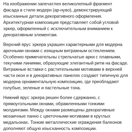
На изображении запечатлен великолепный фрагмент
фасада в стиле модерн (ар-нуво), демонстрирующий
изысканные детали декоративного оформления.
Архитектурная композиция представляет собой угловой
эркер, оформленный с исключительным вниманием к
декоративным элементам.
Верхний ярус эркера украшен характерными для модерна
арочными окнами с изящным витражным остеклением.
Особенно примечательны стрельчатые арки с плавными,
текучими линиями, образующие элегантный ритм на фасаде.
Витражные вставки с растительными мотивами в верхней
части окон и в декоративных панелях создают типичную для
модерна орнаментальную композицию, где преобладают
голубые, зеленые и пастельные тона.
Нижний ярус эркера решен более сдержанно, с
прямоугольными окнами, обрамленными тонкими
молдингами. Между окнами размещены декоративные
мозаичные панно с цветочными мотивами в круглых
медальонах. Тонкие металлические ограждения балконов
дополняют общую изысканность композиции.