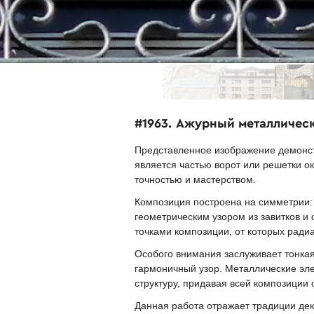
#1963. Ажурный металличес
Представленное изображение демонстр
является частью ворот или решетки о
точностью и мастерством.
Композиция построена на симметрии:
геометрическим узором из завитков и
точками композиции, от которых ради
Особого внимания заслуживает тонкая
гармоничный узор. Металлические эл
структуру, придавая всей композиции 
Данная работа отражает традиции деко