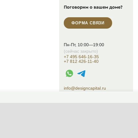
Поговорим о вашем доме?
ФОРМА СВЯЗИ
Пн-Пт, 10:00—19:00
(сейчас закрыто)
+7 495 646-16-35
+7 812 426-11-40
WhatsApp контакт
Telegram контакт
info@designcapital.ru
СМЕНИТЬ ТЕМУ (СИСТЕМНАЯ)
© 2007——2026 Дизайн-Капитал.
Дизайн и проектирование фасадов за