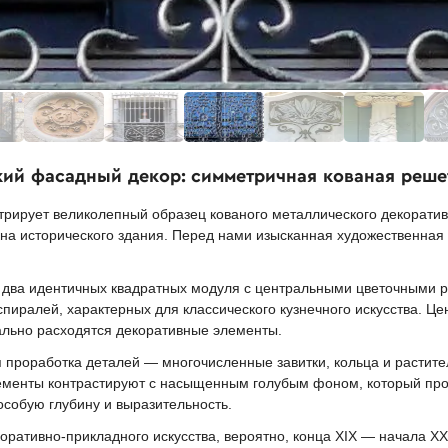
кий фасадный декор: симметричная кованая реше
ирует великолепный образец кованого металлического декоративн
кна исторического здания. Перед нами изысканная художественная
 два идентичных квадратных модуля с центральными цветочными 
 спиралей, характерных для классического кузнечного искусства. 
ально расходятся декоративные элементы.
 проработка деталей — многочисленные завитки, кольца и растит
ементы контрастируют с насыщенным голубым фоном, который про
особую глубину и выразительность.
ративно-прикладного искусства, вероятно, конца XIX — начала XX 