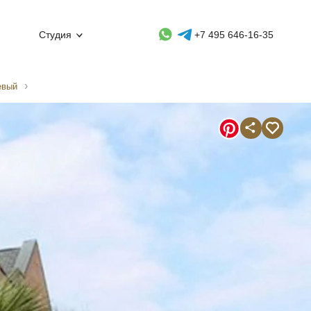
Whatsapp контакт
Telegram контакт
Студия
+7 495 646-16-35
евый