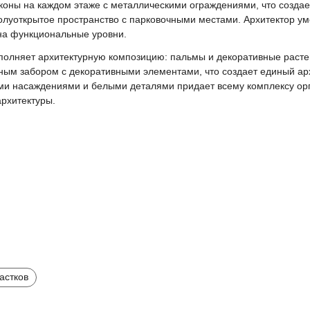
оны на каждом этаже с металлическими ограждениями, что создае
олуоткрытое пространство с парковочными местами. Архитектор у
 на функциональные уровни.
лняет архитектурную композицию: пальмы и декоративные растен
ным забором с декоративными элементами, что создает единый ар
ыми насаждениями и белыми деталями придает всему комплексу ор
рхитектуры.
астков