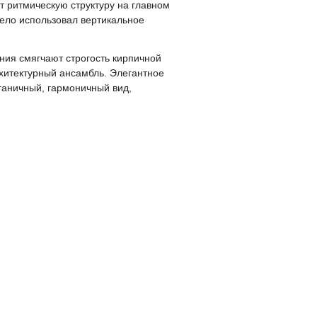
т ритмическую структуру на главном
мело использовал вертикальное
ия смягчают строгость кирпичной
хитектурный ансамбль. Элегантное
ганичный, гармоничный вид,