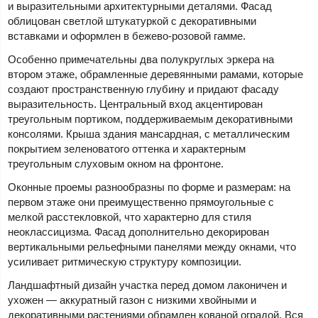
и выразительными архитектурными деталями. Фасад
облицован светлой штукатуркой с декоративными
вставками и оформлен в бежево-розовой гамме.
Особенно примечательны два полукруглых эркера на
втором этаже, обрамленные деревянными рамами, которые
создают пространственную глубину и придают фасаду
выразительность. Центральный вход акцентирован
треугольным портиком, поддерживаемым декоративными
консолями. Крыша здания мансардная, с металлическим
покрытием зеленоватого оттенка и характерным
треугольным слуховым окном на фронтоне.
Оконные проемы разнообразны по форме и размерам: на
первом этаже они преимущественно прямоугольные с
мелкой расстекловкой, что характерно для стиля
неоклассицизма. Фасад дополнительно декорирован
вертикальными рельефными панелями между окнами, что
усиливает ритмическую структуру композиции.
Ландшафтный дизайн участка перед домом лаконичен и
ухожен — аккуратный газон с низкими хвойными и
декоративными растениями обрамлен кованой оградой. Вся