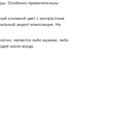
керы. Особенно примечательны
лый основной цвет с контрастным
кальный акцент композиции. На
оятно, является либо музеем, либо
юдей около входа.