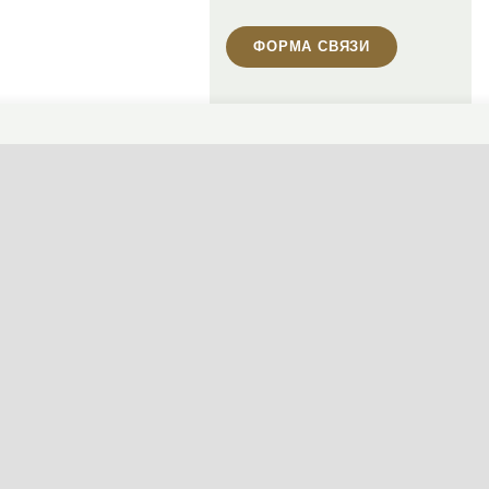
ФОРМА СВЯЗИ
Пн-Пт, 10:00—19:00
(сейчас закрыто)
+7 495 646-16-35
+7 812 426-11-40
WhatsApp контакт
Telegram контакт
info@designcapital.ru
СМЕНИТЬ ТЕМУ (СИСТЕМНАЯ)
© 2007——2026 Дизайн-Капитал.
Дизайн и проектирование фасадов за
Конфиденциальность