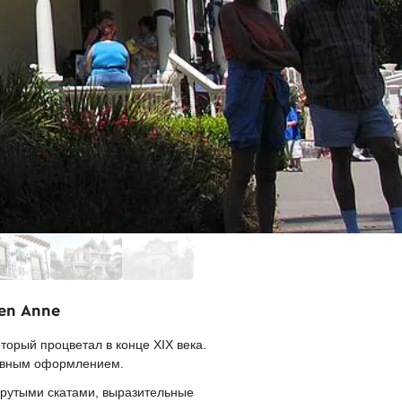
en Anne
орый процветал в конце XIX века.
тивным оформлением.
крутыми скатами, выразительные