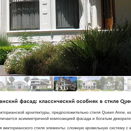
анский фасад: классический особняк в стиле Que
торианской архитектуры, предположительно стиля Queen Anne, кот
тличается асимметричной композицией фасада и богатым декора
 викторианского стиля элементы: сложную кровельную систему с 