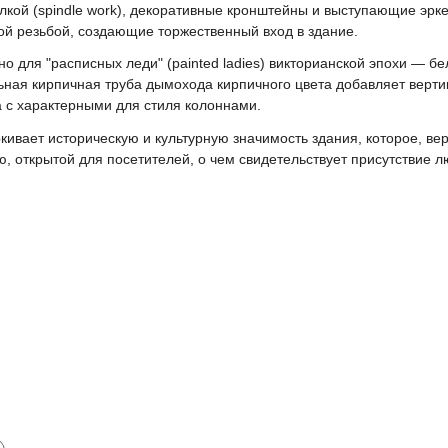
лкой (spindle work), декоративные кронштейны и выступающие эр
й резьбой, создающие торжественный вход в здание.
 для "расписных леди" (painted ladies) викторианской эпохи — бе
ная кирпичная труба дымохода кирпичного цвета добавляет верти
 с характерными для стиля колоннами.
ивает историческую и культурную значимость здания, которое, вер
, открытой для посетителей, о чем свидетельствует присутствие л