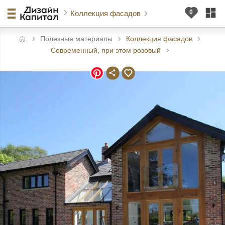
Коллекция фасадов
Полезные материалы
Коллекция фасадов
авная
Современный, при этом розовый