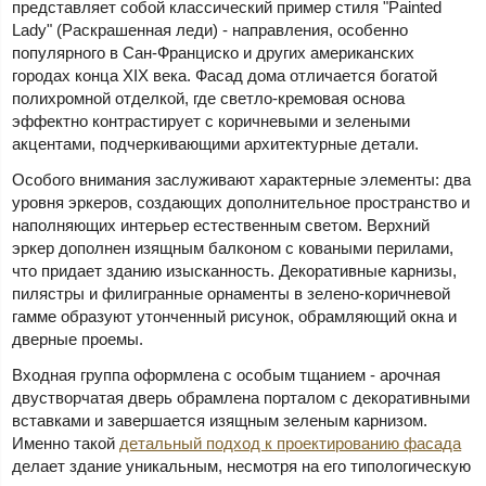
представляет собой классический пример стиля "Painted
Lady" (Раскрашенная леди) - направления, особенно
популярного в Сан-Франциско и других американских
городах конца XIX века. Фасад дома отличается богатой
полихромной отделкой, где светло-кремовая основа
эффектно контрастирует с коричневыми и зелеными
акцентами, подчеркивающими архитектурные детали.
Особого внимания заслуживают характерные элементы: два
уровня эркеров, создающих дополнительное пространство и
наполняющих интерьер естественным светом. Верхний
эркер дополнен изящным балконом с коваными перилами,
что придает зданию изысканность. Декоративные карнизы,
пилястры и филигранные орнаменты в зелено-коричневой
гамме образуют утонченный рисунок, обрамляющий окна и
дверные проемы.
Входная группа оформлена с особым тщанием - арочная
двустворчатая дверь обрамлена порталом с декоративными
вставками и завершается изящным зеленым карнизом.
Именно такой
детальный подход к проектированию фасада
делает здание уникальным, несмотря на его типологическую