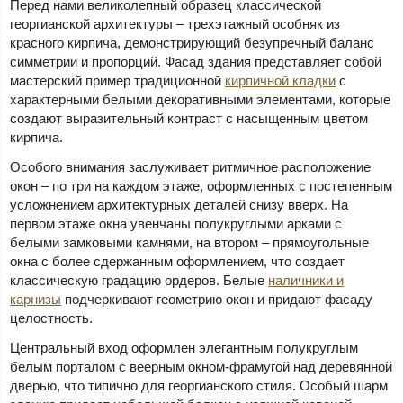
Перед нами великолепный образец классической
георгианской архитектуры – трехэтажный особняк из
красного кирпича, демонстрирующий безупречный баланс
симметрии и пропорций. Фасад здания представляет собой
мастерский пример традиционной
кирпичной кладки
с
характерными белыми декоративными элементами, которые
создают выразительный контраст с насыщенным цветом
кирпича.
Особого внимания заслуживает ритмичное расположение
окон – по три на каждом этаже, оформленных с постепенным
усложнением архитектурных деталей снизу вверх. На
первом этаже окна увенчаны полукруглыми арками с
белыми замковыми камнями, на втором – прямоугольные
окна с более сдержанным оформлением, что создает
классическую градацию ордеров. Белые
наличники и
карнизы
подчеркивают геометрию окон и придают фасаду
целостность.
Центральный вход оформлен элегантным полукруглым
белым порталом с веерным окном-фрамугой над деревянной
дверью, что типично для георгианского стиля. Особый шарм