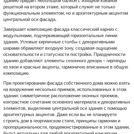
зданию придает небольшой балкон с изящной кованой
решеткой на втором этаже, который служит не только
функциональным элементом, но и архитектурным акцентом
центральной оси фасада.
Завершает композицию фасада классический карниз с
модульонами, подчеркивающий горизонтальные линии
здания. Угловые кирпичные столбы с декоративными
шарами обрамляют входную зону, создавая ощущение
основательности и статусности постройки. Праздничности
зданию добавляют элементы сезонного декора – гирлянды
из хвои и красные акценты, гармонично вписанные в общую
композицию.
При проектировании фасада собственного дома можно взять
на вооружение несколько приемов, использованных в этом
здании: симметричное расположение оконных проемов,
контрастное сочетание основного материала и декоративных
элементов, выделение центральной оси здания с помощью
архитектурных акцентов. Даже если вы не планируете
строить дом в георгианском стиле, принципы гармонии и
пропорциональности, продемонстрированные в этом здании,
будут актуальны для любой архитектурной концепции.