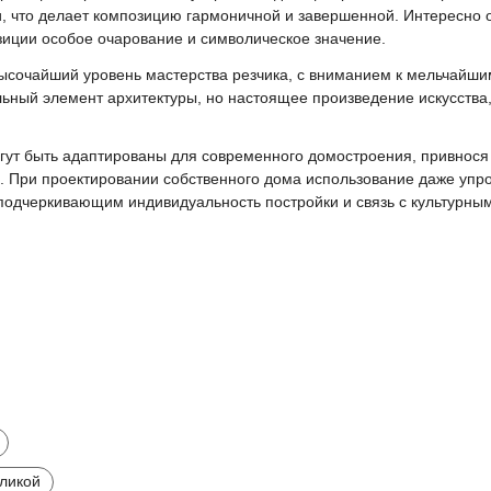
, что делает композицию гармоничной и завершенной. Интересно 
иции особое очарование и символическое значение.
ысочайший уровень мастерства резчика, с вниманием к мельчайши
льный элемент архитектуры, но настоящее произведение искусств
ут быть адаптированы для современного домостроения, привнося
я. При проектировании собственного дома использование даже упр
подчеркивающим индивидуальность постройки и связь с культурны
оликой