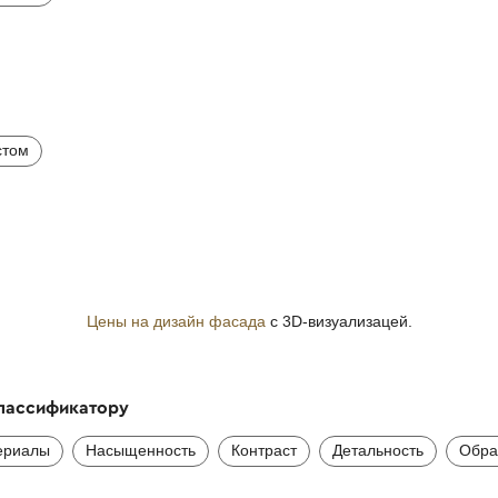
стом
Цены на дизайн фасада
с 3D-визуализацей.
классификатору
ериалы
Насыщенность
Контраст
Детальность
Обра