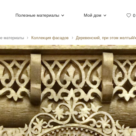
Полезные материалы
Мой дом
0
е материалы
Коллекция фасадов
Деревенский, при этом желтый/