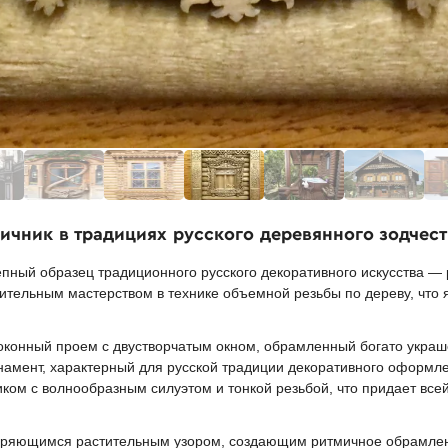
ичник в традициях русского деревянного зодчест
ный образец традиционного русского декоративного искусства — 
ительным мастерством в технике объемной резьбы по дереву, что 
оконный проем с двустворчатым окном, обрамленный богато укра
намент, характерный для русской традиции декоративного оформл
ом с волнообразным силуэтом и тонкой резьбой, что придает все
оряющимся растительным узором, создающим ритмичное обрамлени