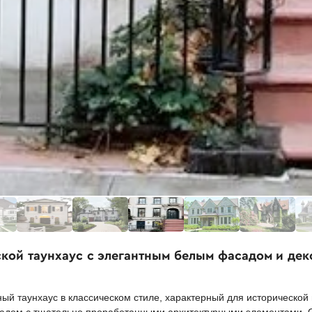
ской таунхаус с элегантным белым фасадом и де
ый таунхаус в классическом стиле, характерный для исторической 
адом с тщательно проработанными архитектурными элементами. О