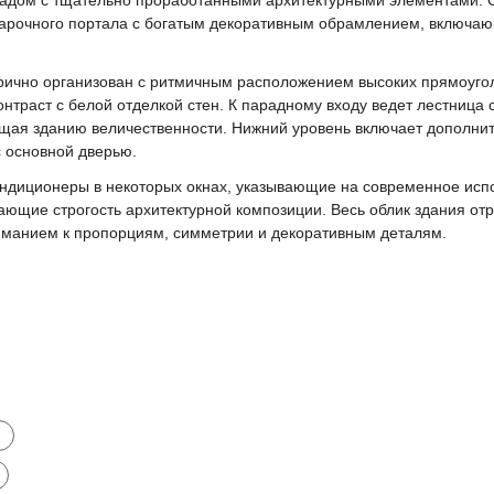
 арочного портала с богатым декоративным обрамлением, включа
рично организован с ритмичным расположением высоких прямоуг
онтраст с белой отделкой стен. К парадному входу ведет лестница
ая зданию величественности. Нижний уровень включает дополнит
 основной дверью.
ндиционеры в некоторых окнах, указывающие на современное испо
ющие строгость архитектурной композиции. Весь облик здания от
ниманием к пропорциям, симметрии и декоративным деталям.
и