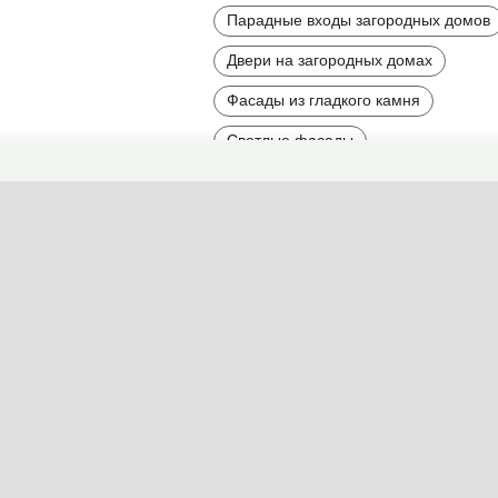
Парадные входы загородных домов
Двери на загородных домах
Фасады из гладкого камня
Светлые фасады
Фасады мягких пастельных тонов
Контрастные фасады
Вытянутые и высокие фасады
Асимметричные дома и фасады
Элегантные фасады
Фасады большого размера
Трехэтажные фасады