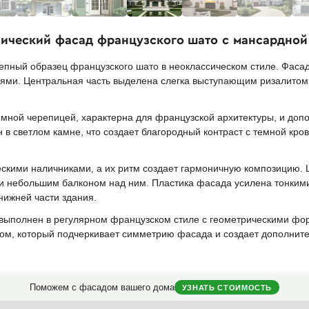
сический фасад французского шато с мансардно
епный образец французского шато в неоклассическом стиле. Фаса
ями. Центральная часть выделена слегка выступающим ризалитом
емной черепицей, характерна для французской архитектуры, и до
в светлом камне, что создает благородный контраст с темной кр
кими наличниками, а их ритм создает гармоничную композицию.
и небольшим балконом над ним. Пластика фасада усилена тонким
нижней части здания.
ыполнен в регулярном французском стиле с геометрическими фо
, который подчеркивает симметрию фасада и создает дополнител
Поможем с фасадом вашего дома
УЗНАТЬ СТОИМОСТЬ