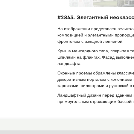
#2843. Элегантный неоклас
На изображении представлен великол
композицией и элегантными пропорци
фронтоном с изящной лепниной.
Крыша мансардного типа, покрытая т
шпилями на флангах. Фасад выполнен 
ландшафта.
Оконные проемы обрамлены классичес
декоративным порталом с колоннами 
карнизами, пилястрами и рустовкой в 
Ландшафтный дизайн перед зданием в
прямоугольным отражающим бассейном
Найти похожие фасады