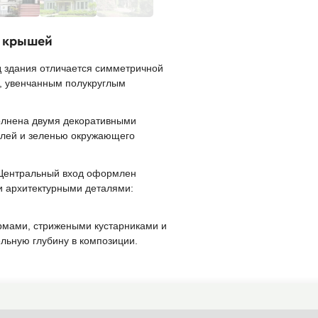
й крышей
д здания отличается симметричной
, увенчанным полукруглым
полнена двумя декоративными
овлей и зеленью окружающего
 Центральный вход оформлен
и архитектурными деталями:
рмами, стрижеными кустарниками и
ьную глубину в композиции.