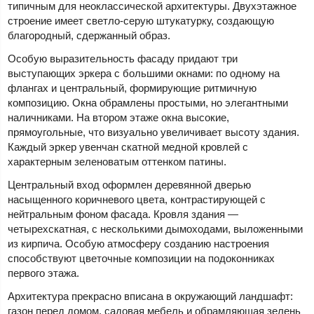
типичным для неоклассической архитектуры. Двухэтажное
строение имеет светло-серую штукатурку, создающую
благородный, сдержанный образ.
Особую выразительность фасаду придают три
выступающих эркера с большими окнами: по одному на
флангах и центральный, формирующие ритмичную
композицию. Окна обрамлены простыми, но элегантными
наличниками. На втором этаже окна высокие,
прямоугольные, что визуально увеличивает высоту здания.
Каждый эркер увенчан скатной медной кровлей с
характерным зеленоватым оттенком патины.
Центральный вход оформлен деревянной дверью
насыщенного коричневого цвета, контрастирующей с
нейтральным фоном фасада. Кровля здания —
четырехскатная, с несколькими дымоходами, выложенными
из кирпича. Особую атмосферу созданию настроения
способствуют цветочные композиции на подоконниках
первого этажа.
Архитектура прекрасно вписана в окружающий ландшафт:
газон перед домом, садовая мебель и обрамляющая зелень