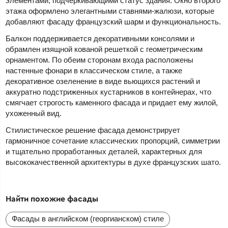
элементами, подчеркивающими статус здания. Окно второго
этажа оформлено элегантными ставнями-жалюзи, которые
добавляют фасаду французский шарм и функциональность.
Балкон поддерживается декоративными консолями и
обрамлен изящной кованой решеткой с геометрическим
орнаментом. По обеим сторонам входа расположены
настенные фонари в классическом стиле, а также
декоративное озеленение в виде вьющихся растений и
аккуратно подстриженных кустарников в контейнерах, что
смягчает строгость каменного фасада и придает ему жилой,
ухоженный вид.
Стилистическое решение фасада демонстрирует
гармоничное сочетание классических пропорций, симметрии
и тщательно проработанных деталей, характерных для
высококачественной архитектуры в духе французских шато.
Найти похожие фасады
Фасады в английском (георгианском) стиле