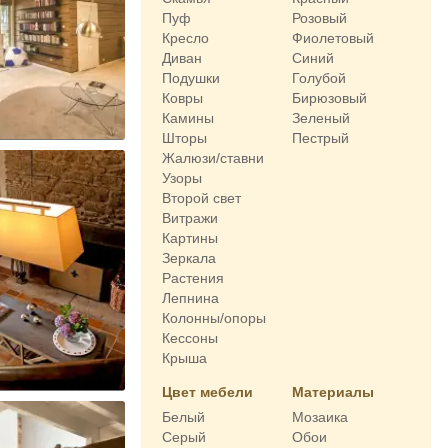
Пуф
Розовый
Кресло
Фиолетовый
Диван
Синий
Подушки
Голубой
Ковры
Бирюзовый
Камины
Зеленый
Шторы
Пестрый
Жалюзи/ставни
Узоры
Второй свет
Витражи
Картины
Зеркала
Растения
Лепнина
Колонны/опоры
Кессоны
Крыша
Цвет мебели
Материалы
Белый
Мозаика
Серый
Обои