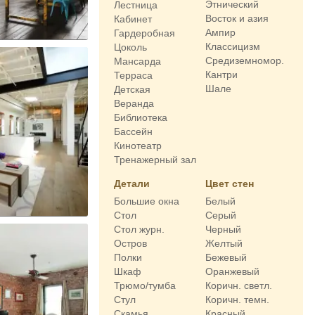
Этнический
Лестница
Восток и азия
Кабинет
Ампир
Гардеробная
Классицизм
Цоколь
Средиземномор.
Мансарда
Кантри
Терраса
Шале
Детская
Веранда
Библиотека
Бассейн
Кинотеатр
Тренажерный зал
Детали
Цвет стен
Большие окна
Белый
Стол
Серый
Стол журн.
Черный
Остров
Желтый
Полки
Бежевый
Шкаф
Оранжевый
Трюмо/тумба
Коричн. светл.
Стул
Коричн. темн.
Скамья
Красный