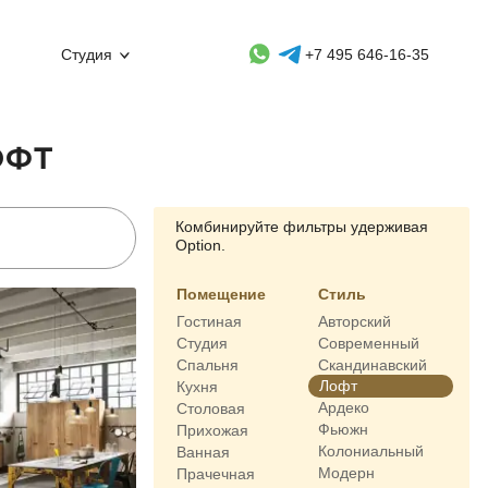
Whatsapp контакт
Telegram контакт
Студия
+7 495 646-16-35
ОФТ
Комбинируйте фильтры удерживая
Option.
Помещение
Стиль
Гостиная
Авторский
Студия
Современный
Спальня
Скандинавский
Лофт
Кухня
Ардеко
Столовая
Фьюжн
Прихожая
Колониальный
Ванная
Модерн
Прачечная