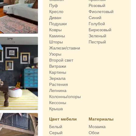
Пуф
Розовый
Кресло
Фиолетовый
Диван
Синий
Подушки
Голубой
Ковры
Бирюзовый
Камины
Зеленый
Шторы
Пестрый
Жалюзи/ставни
Узоры
Второй свет
Витражи
Картины
Зеркала
Растения
Лепнина
Колонны/опоры
Кессоны
Крыша
Цвет мебели
Материалы
Белый
Мозаика
Серый
Обои