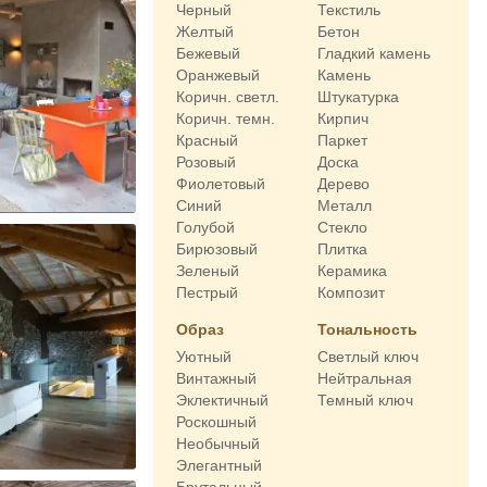
Черный
Текстиль
Желтый
Бетон
Бежевый
Гладкий камень
Оранжевый
Камень
Коричн. светл.
Штукатурка
Коричн. темн.
Кирпич
Красный
Паркет
Розовый
Доска
Фиолетовый
Дерево
Синий
Металл
Голубой
Стекло
Бирюзовый
Плитка
Зеленый
Керамика
Пестрый
Композит
Образ
Тональность
Уютный
Светлый ключ
Винтажный
Нейтральная
Эклектичный
Темный ключ
Роскошный
Необычный
Элегантный